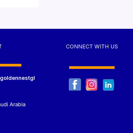
T
CONNECT WITH US
goldennestgl
m
udi Arabia