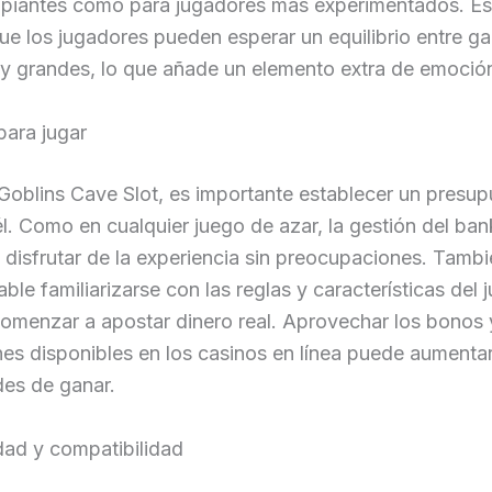
cipiantes como para jugadores más experimentados. Es
que los jugadores pueden esperar un equilibrio entre g
y grandes, lo que añade un elemento extra de emoción
para jugar
 Goblins Cave Slot, es importante establecer un presup
él. Como en cualquier juego de azar, la gestión del bank
 disfrutar de la experiencia sin preocupaciones. Tambi
le familiarizarse con las reglas y características del 
omenzar a apostar dinero real. Aprovechar los bonos 
s disponibles en los casinos en línea puede aumentar
des de ganar.
dad y compatibilidad