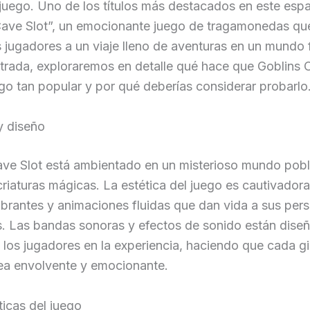
 juego. Uno de los títulos más destacados en este esp
Cave Slot”, un emocionante juego de tragamonedas qu
os jugadores a un viaje lleno de aventuras en un mundo 
trada, exploraremos en detalle qué hace que Goblins 
go tan popular y por qué deberías considerar probarlo
y diseño
ave Slot está ambientado en un misterioso mundo pob
criaturas mágicas. La estética del juego es cautivadora
ibrantes y animaciones fluidas que dan vida a sus per
s. Las bandas sonoras y efectos de sonido están dise
 los jugadores en la experiencia, haciendo que cada gi
sea envolvente y emocionante.
ticas del juego