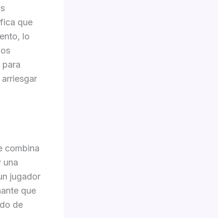
os
ifica que
ento, lo
los
 para
 arriesgar
ue combina
y una
 un jugador
nante que
ndo de