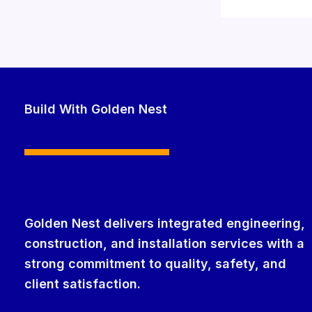
Build With Golden Nest
Golden Nest delivers integrated engineering,
construction, and installation services with a
strong commitment to quality, safety, and
client satisfaction.