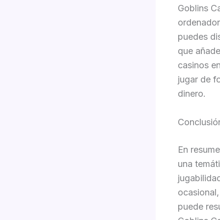
Goblins Ca
ordenadore
puedes dis
que añade
casinos en
jugar de f
dinero.
Conclusió
En resume
una temáti
jugabilida
ocasional,
puede res