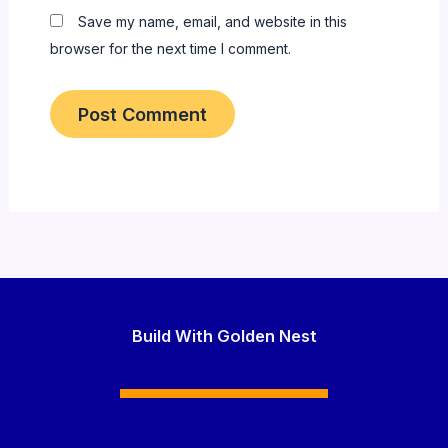
Save my name, email, and website in this
browser for the next time I comment.
Build With Golden Nest