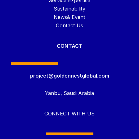
Service Expertise
Sustainability
News& Event
Contact Us
CONTACT
project@goldennestglobal.com
Yanbu, Saudi Arabia
CONNECT WITH US