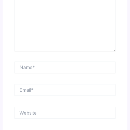
Name*
Email*
Website